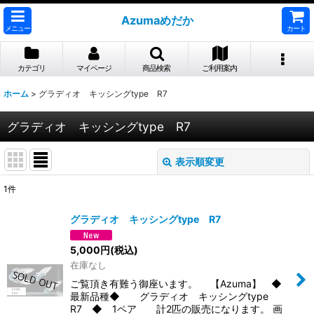
Azumaめだか
メニュー
カート
カテゴリ
マイページ
商品検索
ご利用案内
ホーム
>
グラディオ キッシングtype R7
グラディオ キッシングtype R7
表示順変更
閉じる
1
件
表示数
:
グラディオ キッシングtype R7
並び順
:
5,000
円
(税込)
在庫なし
絞り込む
ご覧頂き有難う御座います。 【Azuma】 ◆
最新品種◆ グラディオ キッシングtype
R7 ◆ 1ペア 計2匹の販売になります。 画