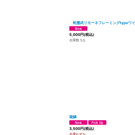
蛇墨武リモーネフレーミングtypeワ
5,000
円
(税込)
在庫数 5点
龍鱗
3,500
円
(税込)
在庫わずか