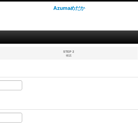
Azumaめだか
STEP 2
確認