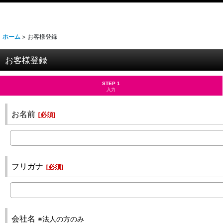
ホーム
>
お客様登録
お客様登録
STEP 1
入力
お名前
[
必須
]
フリガナ
[
必須
]
会社名
※法人の方のみ